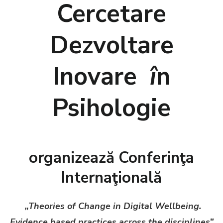
Cercetare
Dezvoltare
Inovare
î
n
Psihologie
organizează Conferinţa
Internaţională
„Theories of Change in Digital Wellbeing.
Evidence based practices across the disciplines”