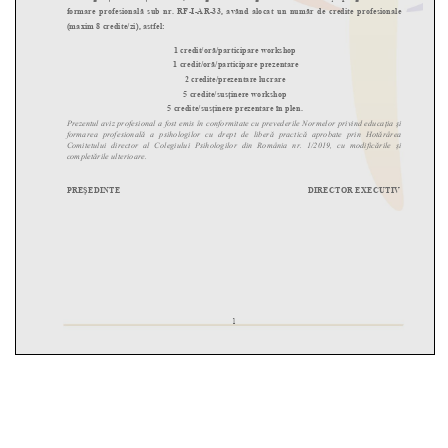
f
o
r
m
a
r
e
p
r
o
f
e
s
i
o
n
a
l
ă
s
u
b
n
r
.
R
F
-
I
-
A
R
-
3
3
,
a
v
â
n
d
a
l
o
c
a
t
u
n
n
u
m
ă
r
d
e
c
r
e
d
i
t
e
p
r
o
f
e
s
i
o
n
a
l
e
(
m
a
x
i
m
8
c
r
e
d
i
t
e
/
z
i
)
,
a
s
t
f
e
l
:
1
c
r
e
d
i
t
/
o
r
ă
/
p
a
r
t
i
c
i
p
a
r
e
w
o
r
k
s
h
o
p
1
c
r
e
d
i
t
/
o
r
ă
/
p
a
r
t
i
c
i
p
a
r
e
p
r
e
z
e
n
t
a
r
e
2
c
r
e
d
i
t
e
/
p
r
e
z
e
n
t
a
r
e
l
u
c
r
a
r
e
5
c
r
e
d
i
t
e
/
s
u
s
ț
i
n
e
r
e
w
o
r
k
s
h
o
p
5
c
r
e
d
i
t
e
/
s
u
s
ț
i
n
e
r
e
p
r
e
z
e
n
t
a
r
e
î
n
p
l
e
n
.
P
r
e
z
e
n
t
u
l
a
v
i
z
p
r
o
f
e
s
i
o
n
a
l
a
f
o
s
t
e
m
i
s
î
n
c
o
n
f
o
r
m
i
t
a
t
e
c
u
p
r
e
v
e
d
e
r
i
l
e
N
o
r
m
e
l
o
r
p
r
i
v
i
n
d
e
d
u
c
a
ţ
i
a
ş
i
f
o
r
m
a
r
e
a
p
r
o
f
e
s
i
o
n
a
l
ă
a
p
s
i
h
o
l
o
g
i
l
o
r
c
u
d
r
e
p
t
d
e
l
i
b
e
r
ă
p
r
a
c
t
i
c
ă
a
p
r
o
b
a
t
e
p
r
i
n
H
o
t
ă
r
â
r
e
a
C
o
m
i
t
e
t
u
l
u
i
d
i
r
e
c
t
o
r
a
l
C
o
l
e
g
i
u
l
u
i
P
s
i
h
o
l
o
g
i
l
o
r
d
i
n
R
o
m
â
n
i
a
n
r
.
1
/
2
0
1
9
,
c
u
m
o
d
i
f
i
c
ă
r
i
l
e
ș
i
c
o
m
p
l
e
t
ă
r
i
l
e
u
l
t
e
r
i
o
a
r
e
.
P
R
E
Ș
E
D
I
N
T
E
D
I
R
E
C
T
O
R
E
X
E
C
U
T
I
V
1